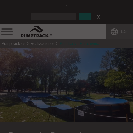
:
ES
Pumptrack.es
Realizaciones
Pumtrack - Paruzevina