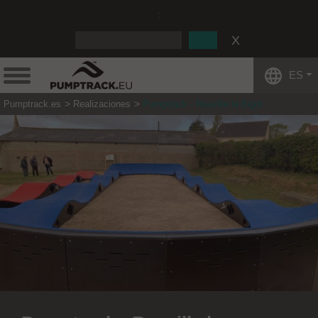
:
ES
Pumptrack.es
Realizaciones
Pumptrack - Rauville la Bigot