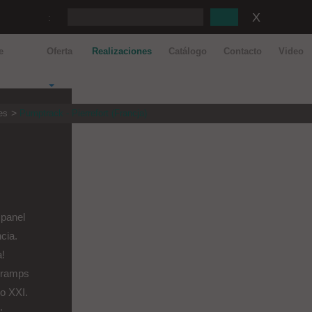
:
e
Oferta
Realizaciones
Catálogo
Contacto
Video
es
Pumptrack - Pierrefort (Francja)
 panel
cia.
a!
hramps
lo XXI.
...