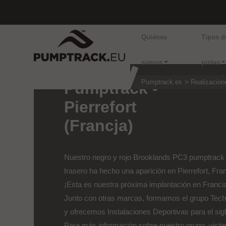
Quiénes
Tipos d
somos
pistas
Pumptrack.es
Realizacion
Pumptrack -
Pierrefort
(Francja)
Nuestro negro y rojo Brooklands PC3 pumptrack
trasero ha hecho una aparición en Pierrefort, Fran
¡Esta es nuestra próxima implantación en Franci
Junto con otras marcas, formamos el grupo Tec
y ofrecemos Instalaciones Deportivas para el sig
Para más información sobre nuestro grupo, visite: