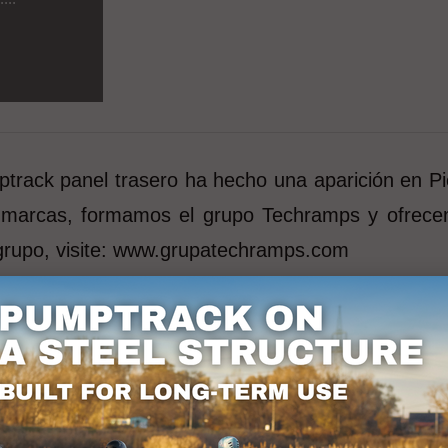
rack panel trasero ha hecho una aparición en Pie
s marcas, formamos el grupo Techramps y ofrecemo
grupo, visite: www.grupatechramps.com