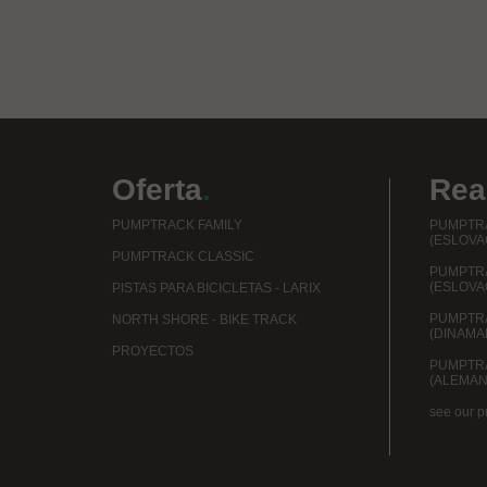
Oferta
.
Rea
PUMPTRACK FAMILY
PUMPTRA
(ESLOVA
PUMPTRACK CLASSIC
PUMPTR
(ESLOVA
PISTAS PARA BICICLETAS - LARIX
PUMPTRA
NORTH SHORE - BIKE TRACK
(DINAMA
PROYECTOS
PUMPTR
(ALEMAN
see our p