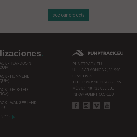
see our projects
lizaciones
.
CK - TVARDOSIN
PUMPTRACK.EU
QUIA)
UL.
LA ARMÓNICA 2, 31-990
CRACOVIA
ACK - HUMMENE
QUIA)
TELÉFONO
: 48 12 200 21 45
MÓVIL: +48 731 031 101
CK - GEDSTED
RCA)
INFO@PUMPTRACK.EU
ACK - WANGERLAND
IA)
rojects