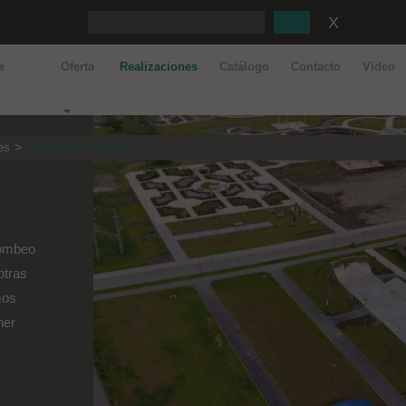
:
e
Oferta
Realizaciones
Catálogo
Contacto
Video
es
Pumptrack Chęciny
bombeo
otras
mos
ner