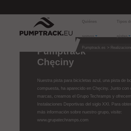
Quiénes
Tipos d
somos
pistas
Pumptrack.es
Realizacion
Pumptrack
Chęciny
Nuestra pista para bicicletas azul, una pista de 
compuesta, ha aparecido en Chęciny. Junto con 
marcas, creamos el Grupo Techramps y ofrece
Instalaciones Deportivas del siglo XXI. Para obte
más información sobre nuestro grupo, visite:
www.grupatechramps.com