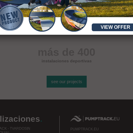
VIEW OFFER
más de 400
instalaciones deportivas
see our projects
lizaciones
.
CK - TVARDOSIN
PUMPTRACK.EU
QUIA)