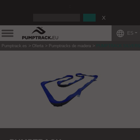
:
ES
Pumptrack.es
Oferta
Pumptracks de madera
PUMPTRACK SILVERS