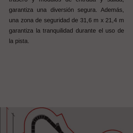
garantiza una diversión segura. Además,
una zona de seguridad de 31,6 m x 21,4 m
garantiza la tranquilidad durante el uso de
la pista.
Los topes traseros y los módulos de entrada/salida están
fabricados con moderna tecnología de polietileno, lo que
aumenta su durabilidad y seguridad.
Los módulos de Pumptrack.eu están certificados por la
prestigiosa organización TÜV SÜD, que confirma la
conformidad de nuestros procesos y servicios con las
normas internacionales más exigentes. La certificación de
TÜV SÜD garantiza a los clientes la máxima calidad y
seguridad de los productos.